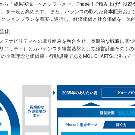
大」から「成果実現」へとシフトさせ、Phase 1で積み上げた
」を一段と高めます。 また、バランスの取れた資本配分およ
アクションプランを着実に遂行し、経済価値と社会価値を一体
の進化
経営計画とサステナビリティへの取り組みを融合させ、長期的な戦略に
（マテリアリティ）とガバナンスを経営基盤として経営計画そのも
理念と価値観・行動規範であるMOL CHARTSに沿って「BLU