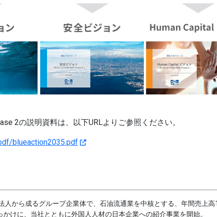
」Phase 2の説明資料は、以下URLよりご参照ください。
pdf/blueaction2035.pdf
る8法人から成るグループ企業体で、石油流通業を中核とする、年間売上高1
きっかけに、当社とともに外国人人材の日本企業への紹介事業を開始。