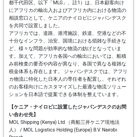
都千代田区、以下「MLG」、註1）は、日本顧客向け
にアフリカの輸出入およびアフリカ内における物流の
相談窓口として、ケニアのナイロビにジャパンデスク
を共同で設置しました。
アフリカでは、道路、港湾施設、鉄道、空港などの不
十分なインフラ、治安、国境における煩雑な手続きな
ど、様々な問題が効率的な物流の妨げとなっていま
す。加えて、アフリカ各国への輸出においては、船積
み前検査の要否や内容が異なり、各国で異なる複雑な
税金体系も存在します。 ジャパンデスクでは、アフリ
カ物流に特化した日本人の専任者を配置し、それぞれ
のお客様向けにカスタマイズした最適な物流ソリュー
ションを日本語で提案できる体制を整えています。
【ケニア・ナイロビに設置したジャパンデスクのお問
い合わせ先】
MOL Shipping (Kenya) Ltd.（商船三井ケニア現地法
人） / MOL Logistics Holding (Europe) B.V. Nairobi