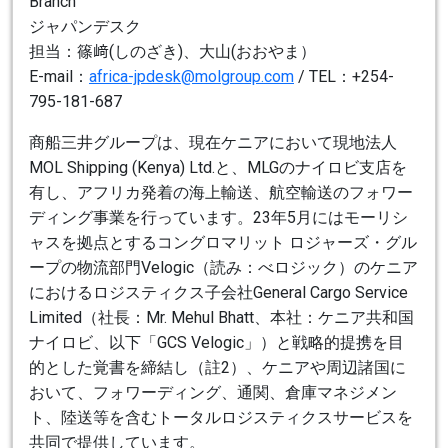
Branch
ジャパンデスク
担当：篠﨑(しのざき)、大山(おおやま）
E-mail：
africa-jpdesk@molgroup.com
/ TEL：+254-
795-181-687
商船三井グループは、現在ケニアにおいて現地法人
MOL Shipping (Kenya) Ltd.と、MLGのナイロビ支店を
有し、アフリカ発着の海上輸送、航空輸送のフォワー
ディング事業を行っています。23年5月にはモーリシ
ャスを拠点とするコングロマリット ロジャーズ・グル
ープの物流部門Velogic（読み：べロジック）のケニア
におけるロジスティクス子会社General Cargo Service
Limited（社長：Mr. Mehul Bhatt、本社：ケニア共和国
ナイロビ、以下「GCS Velogic」）と戦略的提携を目
的とした覚書を締結し（註2）、ケニアや周辺諸国に
おいて、フォワーディング、通関、倉庫マネジメン
ト、陸送等を含むトータルロジスティクスサービスを
共同で提供しています。